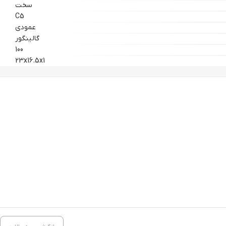
سخت
C5
عمودی
گالینگور
100
23x16.5x1