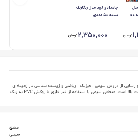
مدل
جامدادی تیما مدل رنگارنگ
کلاسیک سنتی مجموعه 100
بسته 50 عددی
2,350,000
1
تومان
تومان
 است. طرح های جذاب و زیبایی از دروس شیمی ، فیزیک ، ریاضی و زیست شناسی در زمینه ی
رنگ مشکی با خط کشی مشکی مجموعه مدل علوم را به انتخابی جذاب و پرطرفدار بدل کرده است. کاغذ ها از جنس کاغذ تحریر سفید اندونزی با ضخامت بالا است. صحافی سیمی با استفاده از فنر فلزی با روکش PVC به رنگ
مشق
سیمی