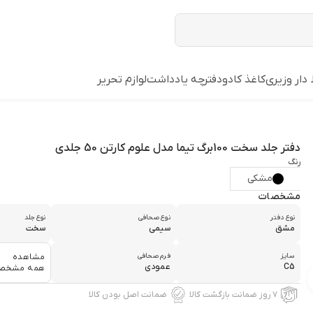
ار وزیری
کاغذ کادو
دفترچه یادداشت
لوازم تحریر
دفتر جلد سخت 100برگ تیما مدل علوم کارتن 50 جلدی
رنگ
مشکی
مشخصات
نوع دفتر
نوع صحافی
نوع جلد
مشق
سیمی
سخت
سایز
فرم صحافی
مشاهده
C5
عمودی
همه مشخص
۷ روز ضمانت بازگشت کالا
ضمانت اصل بودن کالا