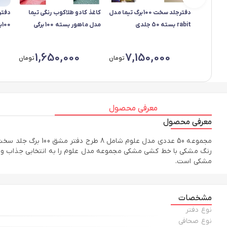
دفترجلد سخت 100برگ تیما مدل
کاغذ کادو طلاکوب رنگی تیما
دفتر
rabit بسته 50 جلدی
مدل ماهور بسته 100 برگی
0
50جلدی
1,650,000
7,150,000
تومان
تومان
معرفی محصول
معرفی محصول
مجموعه 50 عددی مد
مشکی است.
مشخصات
نوع دفتر
نوع صحافی