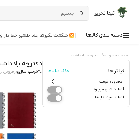
تیما تحریر
دسته بندی کالاها
شگفت‌انگیزها
جلد طلقی خط دار و
/
همه محصولات
دفترچه یادداشت
دفترچه یادداش
فیلتر ها
حذف فیلترها
مرتب سازی
پرفروش‌تر
محدوده قیمت
فقط کالاهای موجود
فقط تخفیف دار ها